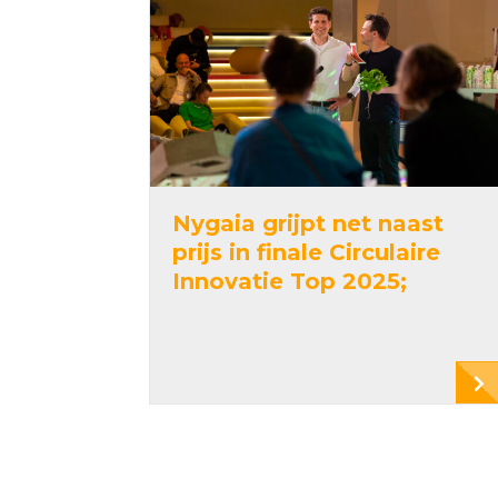
Nygaia grijpt net naast
prijs in finale Circulaire
Innovatie Top 2025;