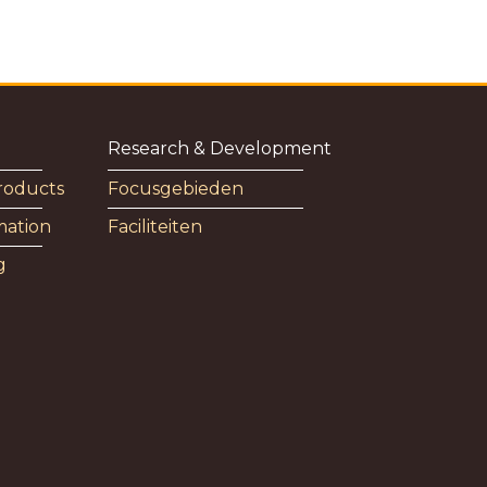
Research & Development
roducts
Focusgebieden
mation
Faciliteiten
g