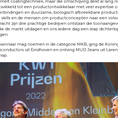
melt coatingtechniek, maar die omschrijving dekt al lang ni
ontwikkeld tot een productontwikkelaar met veel expertise 
verbindingen en duurzame, biologisch afbreekbare product
che skills en de mensen om productconcepten naar een volw
kracht zijn drie prachtige bedrijven ontstaan die toonaangev
ie de markt uitdagen en ons iedere dag een stap dichterb
ngen.
swinnaar mag noemen in de categorie MKB, ging de Koning W
iconductors uit Eindhoven en ontving MUD Jeans uit Laren
hap.