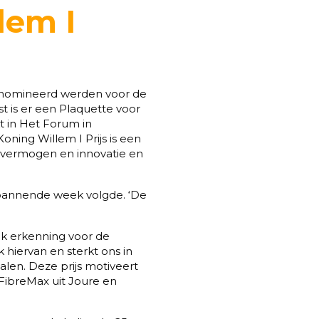
lem I
enomineerd werden voor de
t is er een Plaquette voor
 in Het Forum in
ning Willem I Prijs is een
gsvermogen en innovatie en
spannende week volgde. ‘De
ok erkenning voor de
 hiervan en sterkt ons in
alen. Deze prijs motiveert
FibreMax uit Joure en