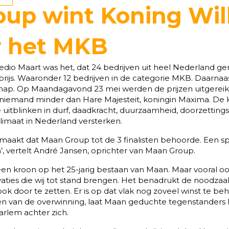
up wint Koning Wil
or het MKB
io Maart was het, dat 24 bedrijven uit heel Nederland g
ijs. Waaronder 12 bedrijven in de categorie MKB. Daarnaas
. Op Maandagavond 23 mei werden de prijzen uitgereikt
niemand minder dan Hare Majesteit, koningin Maxima. De Ko
e uitblinken in durf, daadkracht, duurzaamheid, doorzettin
imaat in Nederland versterken.
aakt dat Maan Group tot de 3 finalisten behoorde. Een 
’, vertelt André Jansen, oprichter van Maan Group.
een kroon op het 25-jarig bestaan van Maan. Maar vooral o
aties die wij tot stand brengen. Het benadrukt de noodzaak
ok door te zetten. Er is op dat vlak nog zoveel winst te beh
n van de overwinning, laat Maan geduchte tegenstanders 
arlem achter zich.