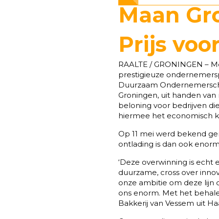
Maan Gro
Prijs vo
RAALTE / GRONINGEN – Med
prestigieuze ondernemerspr
Duurzaam Ondernemerschap
Groningen, uit handen van 
beloning voor bedrijven di
hiermee het economisch kl
Op 11 mei werd bekend gem
ontlading is dan ook enorm
‘Deze overwinning is echt 
duurzame, cross over innov
onze ambitie om deze lijn o
ons enorm. Met het behale
Bakkerij van Vessem uit Ha