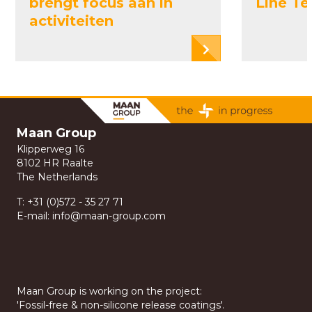
brengt focus aan in
Line T
activiteiten
Maan Group
Klipperweg 16
8102 HR Raalte
The Netherlands
T:
+31 (0)572 - 35 27 71
E-mail:
info@maan-group.com
Maan Group is working on the project:
'Fossil-free & non-silicone release coatings'.