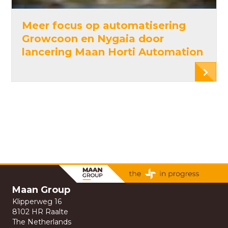
Meer focus op automatisering
Growcoon en Nygaia door
lancering Maan Horti Automation
Maan Group
Klipperweg 16
8102 HR Raalte
The Netherlands