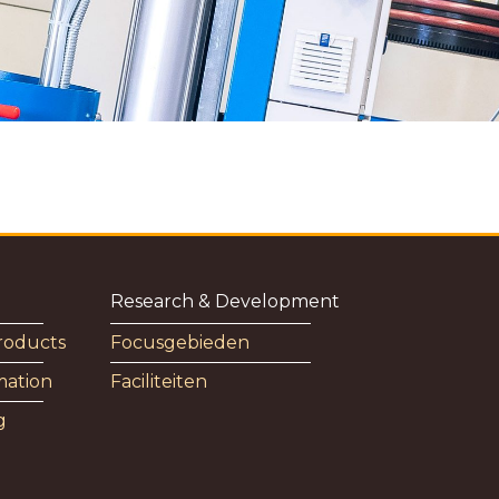
Research & Development
roducts
Focusgebieden
mation
Faciliteiten
g